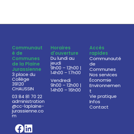
Communaut
Horaires
Accès
é de
d'ouverture
rapides
Du lundi au
Communes
Communauté
jeudi
de la Plaine
de
9h00 – 12h00 |
Jurassienne
Communes
14h00 – 17h00
3 place du
Nos services
Collège
Économie
Vendredi
39120
9h00 – 12h00 |
Environnemen
CHAUSSIN
14h00 – 16h00
t
Vie pratique
03 84 81 70 22
administration
Infos
@cc-laplaine-
Contact
jurassienne.co
m