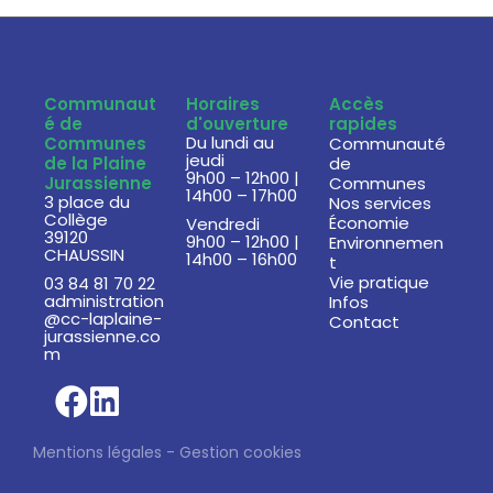
Communaut
Horaires
Accès
é de
d'ouverture
rapides
Du lundi au
Communes
Communauté
jeudi
de la Plaine
de
9h00 – 12h00 |
Jurassienne
Communes
14h00 – 17h00
3 place du
Nos services
Collège
Économie
Vendredi
39120
9h00 – 12h00 |
Environnemen
CHAUSSIN
14h00 – 16h00
t
Vie pratique
03 84 81 70 22
administration
Infos
@cc-laplaine-
Contact
jurassienne.co
m
Mentions légales
-
Gestion cookies