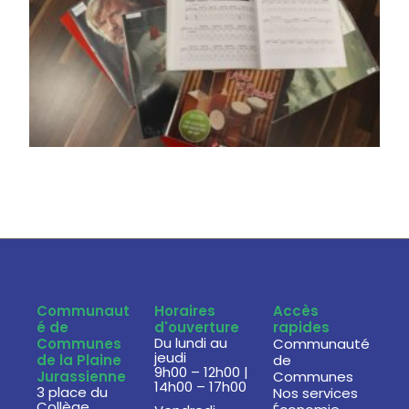
Communaut
Horaires
Accès
é de
d'ouverture
rapides
Du lundi au
Communes
Communauté
jeudi
de la Plaine
de
9h00 – 12h00 |
Jurassienne
Communes
14h00 – 17h00
3 place du
Nos services
Collège