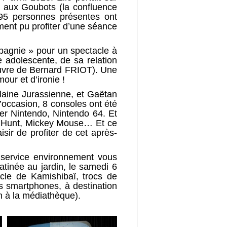
er aux Goubots (la confluence
 95 personnes présentes ont
ment pu profiter d’une séance
mpagnie » pour un spectacle à
ne adolescente, de sa relation
’œuvre de Bernard FRIOT). Une
our et d’ironie !
Plaine Jurassienne, et Gaëtan
l’occasion, 8 consoles ont été
er Nintendo, Nintendo 64. Et
k Hunt, Mickey Mouse… Et ce
sir de profiter de cet après-
e service environnement vous
tinée au jardin, le samedi 6
acle de Kamishibaï, trocs de
os smartphones, à destination
on à la médiathèque).