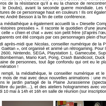
héros de la résistance qu’il a eu la chance de rencontr
et le Doubs), avant la seconde guerre mondiale. Les
tures de ce personnage haut en couleurs ! Ils ont égale
ec André Besson à la fin de cette conférence.
 la médiathèque a également accueilli la « Dieselle Co
« Histoires pressées ». Il raconte le quotidien d’une jeu
 celle « chien et chat » avec son petit frère (d’après l
 parents ont été conquis par ces personnages plein d’hum
di après-midi que Nicolas, conseiller numérique de la 
 « Gaëtan », ont organisé et animé un rétrogaming. Pour 
ri 2600, Nintendo, SEGA, Playstation 1, Gamecube, Sup
e Bomberman, Mario Kart, Pong, Crash Bandicoot, Duc
aine de personnes, tout âge confondu qui ont eu le plai
nération !
 rempli, la médiathèque, le conseiller numérique et l
e mois de mai avec deux nouvelles animations : une ma
ans le jardin partagé de la Plaine Jurassienne (spect
e libre du jardin…), et des ateliers hologrammes avec v
i 10 mai à 14h et 16h en salle de réunion (sur inscripti