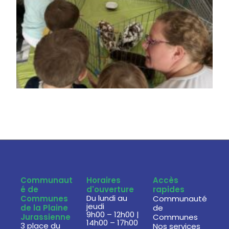
Communaut
Horaires
Accès
é de
d'ouverture
rapides
Du lundi au
Communes
Communauté
jeudi
de la Plaine
de
9h00 – 12h00 |
Jurassienne
Communes
14h00 – 17h00
3 place du
Nos services