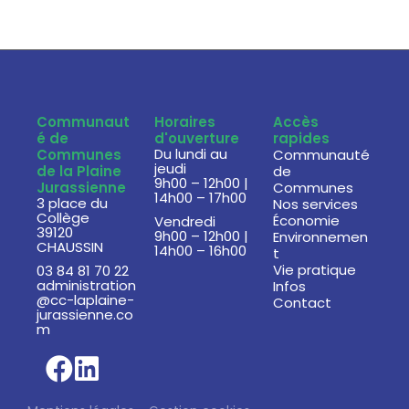
Communaut
Horaires
Accès
é de
d'ouverture
rapides
Du lundi au
Communes
Communauté
jeudi
de la Plaine
de
9h00 – 12h00 |
Jurassienne
Communes
14h00 – 17h00
3 place du
Nos services
Collège
Économie
Vendredi
39120
9h00 – 12h00 |
Environnemen
CHAUSSIN
14h00 – 16h00
t
Vie pratique
03 84 81 70 22
administration
Infos
@cc-laplaine-
Contact
jurassienne.co
m