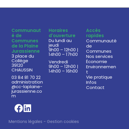
Communaut
Horaires
Accès
é de
d'ouverture
rapides
Du lundi au
Communes
Communauté
jeudi
de la Plaine
de
9h00 – 12h00 |
Jurassienne
Communes
14h00 – 17h00
3 place du
Nos services
Collège
Économie
Vendredi
39120
9h00 – 12h00 |
Environnemen
CHAUSSIN
14h00 – 16h00
t
Vie pratique
03 84 81 70 22
administration
Infos
@cc-laplaine-
Contact
jurassienne.co
m
Mentions légales
-
Gestion cookies