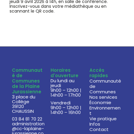
jeudi 9 avril 2026 à 14h, en salle de conférence.
Inscrivez-vous dans votre médiathèque ou en
scannant le QR code.
Communaut
Horaires
Accès
é de
d'ouverture
rapides
Du lundi au
Communes
Communauté
jeudi
de la Plaine
de
9h00 – 12h00 |
Jurassienne
Communes
14h00 – 17h00
3 place du
Nos services
Collège
Économie
Vendredi
39120
9h00 – 12h00 |
Environnemen
CHAUSSIN
14h00 – 16h00
t
Vie pratique
03 84 81 70 22
administration
Infos
@cc-laplaine-
Contact
jurassienne.co