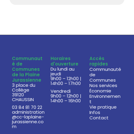
Communaut
Horaires
Accès
é de
d'ouverture
rapides
Du lundi au
Communes
Communauté
jeudi
de la Plaine
de
9h00 – 12h00 |
Jurassienne
Communes
14h00 – 17h00
3 place du
Nos services
Collège
Économie
Vendredi
39120
9h00 – 12h00 |
Environnemen
CHAUSSIN
14h00 – 16h00
t
Vie pratique
03 84 81 70 22
administration
Infos
@cc-laplaine-
Contact
jurassienne.co
m