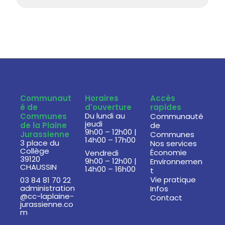
Communaut
Horaires
Accès
é de
d'ouverture
rapides
Du lundi au
Communes
Communauté
jeudi
de la Plaine
de
9h00 – 12h00 |
Jurassienne
Communes
14h00 – 17h00
3 place du
Nos services
Collège
Économie
Vendredi
39120
9h00 – 12h00 |
Environnemen
CHAUSSIN
14h00 – 16h00
t
Vie pratique
03 84 81 70 22
administration
Infos
@cc-laplaine-
Contact
jurassienne.co
m