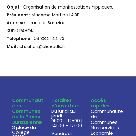
Objet :
Organisation de manifestations hippiques.
Président :
Madame Martine LAIBE
Adresse :
1 rue des Barazines
39120 RAHON
Téléphone :
06 88 21 44 73
Mail :
ch.rahon@aliceadls.fr
Communaut
Horaires
Accès
é de
d'ouverture
rapides
Du lundi au
Communes
Communauté
jeudi
de la Plaine
de
9h00 – 12h00 |
Jurassienne
Communes
14h00 – 17h00
3 place du
Nos services
Collège
Économie
Vendredi