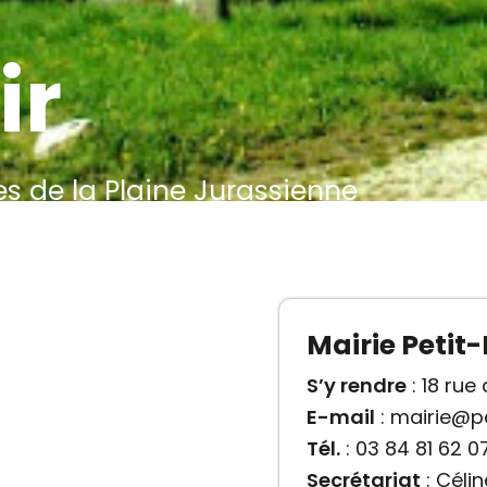
ir
e la Plaine Jurassienne
Mairie Petit-
S’y rendre
: 18 rue
E-mail
: mairie@pet
Tél.
: 03 84 81 62 0
Secrétariat
: Céli